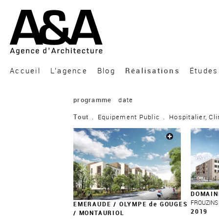
A&A Architecture
Accueil
L’agence
Blog
Réalisations
Études
programme
date
Tout
.
Equipement Public
.
Hospitalier, Cl
DOMAIN
FROUZINS 
EMERAUDE / OLYMPE de GOUGES
2019
/ MONTAURIOL