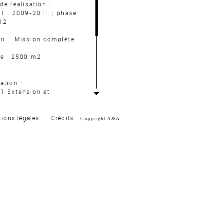
de réalisation :
 1 : 2009-2011 ; phase
12
on : Mission complète
ce : 2500 m2
ation :
 1 Extension et
ucturation
res de soins de suite,
ria, bureaux de
ions légales
Crédits
Copyright A&A
tation, radiologie,
stration.
 2 Extension et
ucturation
e de kinesithérapie et
thérapie, services
aux