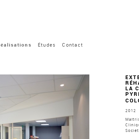
éalisations
Études
Contact
EXT
RÉH
LA 
PYR
COL
2012
Maîtri
Cliniq
Sociét