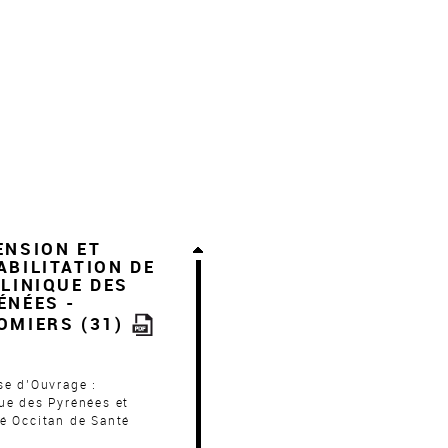
ENSION ET
ABILITATION DE
CLINIQUE DES
ÉNÉES -
OMIERS (31)
se d’Ouvrage :
ue des Pyrénées et
é Occitan de Santé