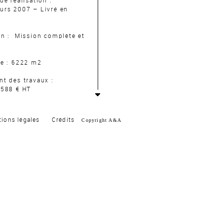
de réalisation :
urs 2007 – Livré en
on : Mission complète et
ce : 6222 m2
t des travaux :
 588 € HT
ation :
gements, 1000 m2 de
ions légales
Crédits
Copyright A&A
rces, 620 m2 de
ux,
e BBC d’une capacité de
s, Parking
ption :
ents: Prestations HQE
ication H&E
e: BBC