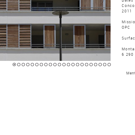
Dates 
Conco
2011
Missi
OPC
Surfa
Montan
6 290
Destin
1
2
3
4
5
6
7
8
9
10
11
12
13
14
15
16
17
18
19
20
21
22
64 lo
Ment
comme
burea
Crèch
27 lit
Descri
logem
Certif
Crèch