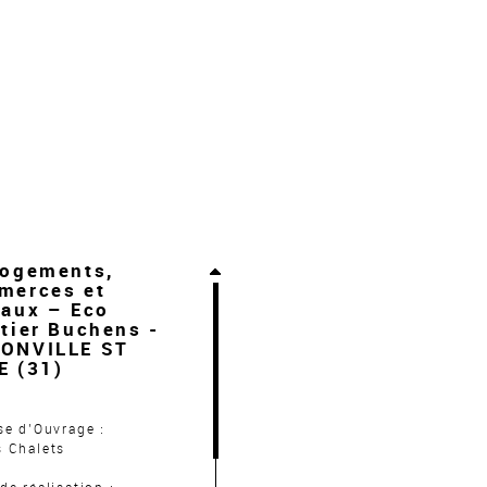
Logements,
merces et
eaux – Eco
tier Buchens -
ONVILLE ST
E (31)
se d’Ouvrage :
s Chalets