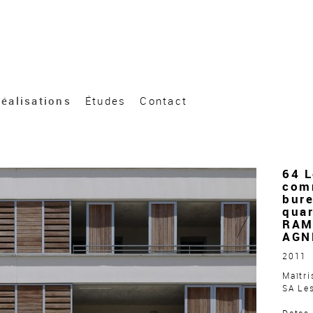
éalisations
Études
Contact
64 
com
bur
quar
RAM
AGN
2011
Maîtri
SA Le