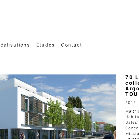
éalisations
Études
Contact
70 
coll
Argo
TOU
2015
Maîtri
Habita
Dates 
Conco
Missi