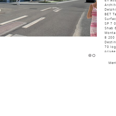
En as
Archit
Delph
BET T
Surfac
SP 7 
Shab 
Montan
8 200
Destin
70 lo
privée
locaux
1
2
et am
Ment
pour u
Descri
Le pro
secteu
une oc
exploi
les pa
l’orie
avec l
en ple
l’habi