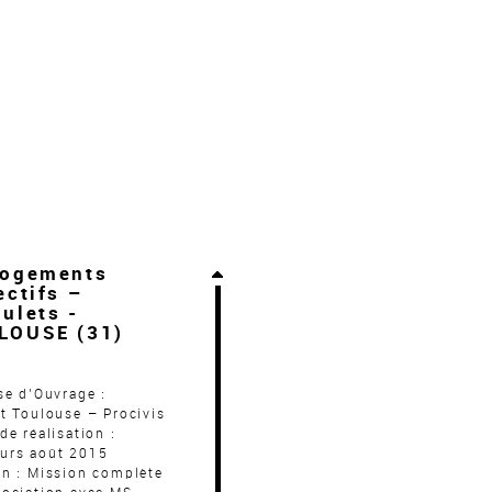
Logements
ectifs –
ulets -
LOUSE (31)
se d’Ouvrage :
t Toulouse – Procivis
de réalisation :
urs août 2015
on : Mission complète