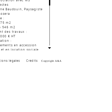
sociation avec MS
ectes
ine Baudouin, Paysagiste
assera
e :
075 m2
6 546 m2
t des travaux :
 000 € HT
ation :
gements en accession
 et en location sociale,
 d’activités, commerces
énagement d’une place
ions légales
Crédits
Copyright A&A
n marché de plein vent.
ption :
jet, situé dans un
r assez arboré, propose
cupation de l’espace qui
te la forme générée par
rcelles du terrain,
ntation et les liaisons
e contexte environnant,
ine mutation urbaine, où
tat individuel sera peu à